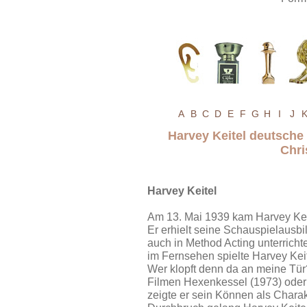
A
B
C
D
E
F
G
H
I
J
Harvey Keitel deutsch
Chri
Harvey Keitel
Am 13. Mai 1939 kam Harvey Keit
Er erhielt seine Schauspielausbi
auch in Method Acting unterrich
im Fernsehen spielte Harvey Kei
Wer klopft denn da an meine Tür?
Filmen Hexenkessel (1973) oder 
zeigte er sein Können als Charakt