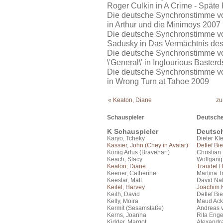
Roger Culkin in A Crime - Spät
Die deutsche Synchronstimme von H
in Arthur und die Minimoys 2007
Die deutsche Synchronstimme von
Sadusky in Das Vermächtnis de
Die deutsche Synchronstimme von
\'General\' in Inglourious Baster
Die deutsche Synchronstimme von
in Wrong Turn at Tahoe 2009
« Keaton, Diane
zu
Schauspieler
Deutsche
K Schauspieler
Deutsc
Karyo, Tcheky
Dieter Kl
Kassier, John (Chey in Avatar)
Detlef Bie
König Artus (Bravehart)
Christian
Keach, Stacy
Wolfgang
Keaton, Diane
Traudel 
Keener, Catherine
Martina T
Keeslar, Matt
David Na
Keitel, Harvey
Joachim K
Keith, David
Detlef Bie
Kelly, Moira
Maud Ac
Kermit (Sesamstaße)
Andreas 
Kerns, Joanna
Rita Eng
Kidder, Margot
Alexandr