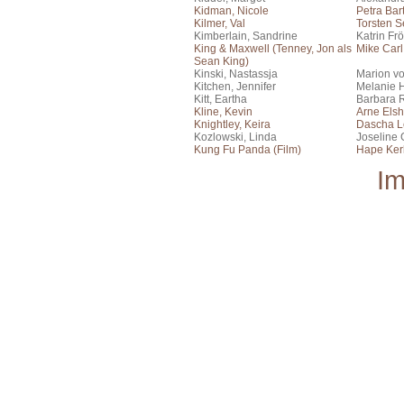
Kidman, Nicole
Petra Bar
Kilmer, Val
Torsten S
Kimberlain, Sandrine
Katrin Frö
King & Maxwell (Tenney, Jon als
Mike Carl
Sean King)
Kinski, Nastassja
Marion v
Kitchen, Jennifer
Melanie 
Kitt, Eartha
Barbara 
Kline, Kevin
Arne Elsh
Knightley, Keira
Dascha L
Kozlowski, Linda
Joseline
Kung Fu Panda (Film)
Hape Kerk
I