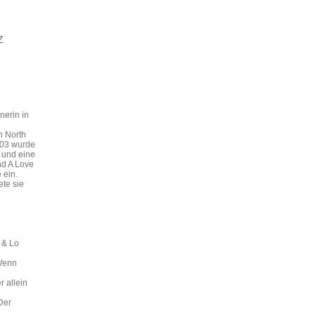
Z
nerin in
n North
003 wurde
d und eine
nd A Love
 ein.
ete sie
 & Lo
 Wenn
 allein
Der