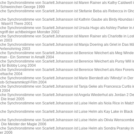
sche Synchronstimme von Scarlett Johansson ist Maren Rainer als Kathy Caldwell 
t Schweinchen George 1999
sche Synchronstimme von Scarlett Johansson ist Stefanie Beba als Rebecca in Gh
sche Synchronstimme von Scarlett Johansson ist Kathrin Gaube als Birdy Abundas 
Wasn\'t There 2001
che Synchronstimme von Scarlett Johansson ist Ursula Hugo als Ashley Parker in 
Angriff der achtbeinigen Monster 2002
che Synchronstimme von Scarlett Johansson ist Maren Rainer als Charlotte in Lost
ion 2003
sche Synchronstimme von Scarlett Johansson ist Manja Doering als Griet in Das 
Perlenohrring 2003
sche Synchronstimme von Scarlett Johansson ist Berenice Weichert als Meg Winde
an - Ein Sommer in Amalfi 2004
che Synchronstimme von Scarlett Johansson ist Berenice Weichert als Pursy Will i
 für Bobby Long 2004
sche Synchronstimme von Scarlett Johansson ist Berenice Weichert als Alex Forem
efsache 2004
che Synchronstimme von Scarlett Johansson ist Marie Bierstedt als \'Mindy\' in Der
ob-Schwammkopf-Film 2004
che Synchronstimme von Scarlett Johansson ist Tanja Geke als Francesca Curtis in
t 2004
sche Synchronstimme von Scarlett Johansson ist Angela Wiederhut als Jordan 2 De
 Die Insel 2005
che Synchronstimme von Scarlett Johansson ist Luise Helm als Nola Rice in Match
sche Synchronstimme von Scarlett Johansson ist Luise Helm als Kay Lake in Black
sche Synchronstimme von Scarlett Johansson ist Luise Helm als Olivia Wenscombe
- Die Meister der Magie 2006
sche Synchronstimme von Scarlett Johansson ist Luise Helm als Sondra Pransky in
ler 2006