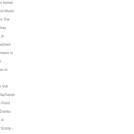
in Immer
ost World
in The
Arac
 in
Mädchen
rmere in
n
an in
 Voll
lta/Sarah
 Point
 Dahlia
 in
 Scoop -