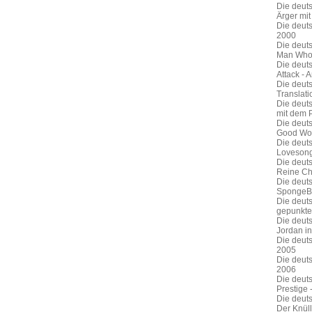
Die deut
Ärger mi
Die deut
2000
Die deut
Man Who 
Die deuts
Attack - 
Die deuts
Translat
Die deut
mit dem 
Die deut
Good Wom
Die deuts
Lovesong
Die deut
Reine Ch
Die deuts
SpongeB
Die deuts
gepunkte
Die deut
Jordan in
Die deuts
2005
Die deut
2006
Die deut
Prestige 
Die deut
Der Knül