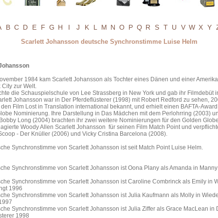
A
B
C
D
E
F
G
H
I
J
K
L
M
N
O
P
Q
R
S
T
U
V
W
X
Y
Scarlett Johansson deutsche Synchronstimme Luise Helm
 Johansson
ovember 1984 kam Scarlett Johansson als Tochter eines Dänen und einer Amerika
City zur Welt.
hte die Schauspielschule von Lee Strassberg in New York und gab ihr Filmdebüt i
rlett Johansson war in Der Pferdeflüsterer (1998) mit Robert Redford zu sehen, 2
 den Film Lost in Translation international bekannt, und erhielt einen BAFTA-Awar
lobe Nominierung. Ihre Darstellung in Das Mädchen mit dem Perlohrring (2003) u
 Bobby Long (2004) brachten ihr zwei weitere Nominierungen für den Golden Globe
gierte Woody Allen Scarlett Johansson für seinen Film Match Point und verpflicht
Scoop - Der Knüller (2006) und Vicky Cristina Barcelona (2008).
che Synchronstimme von Scarlett Johansson ist seit Match Point Luise Helm.
sche Synchronstimme von Scarlett Johansson ist Oona Plany als Amanda in Manny
sche Synchronstimme von Scarlett Johansson ist Caroline Combrinck als Emily in
ingt 1996
che Synchronstimme von Scarlett Johansson ist Julia Kaufmann als Molly in Wieder
1997
che Synchronstimme von Scarlett Johansson ist Julia Ziffer als Grace MacLean in 
sterer 1998