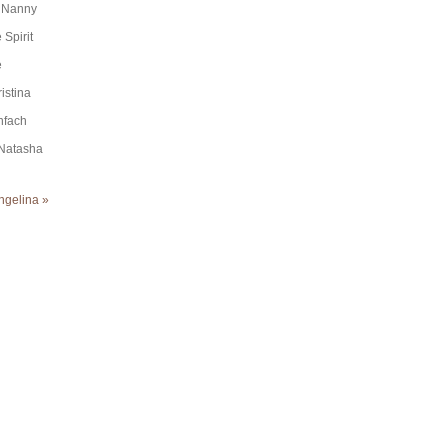
n Nanny
Spirit
e
istina
nfach
/Natasha
Angelina »