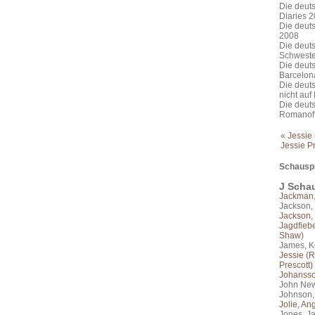
Die deut
Diaries 
Die deuts
2008
Die deut
Schweste
Die deuts
Barcelon
Die deuts
nicht auf
Die deut
Romanoff
« Jessie
Jessie Pr
Schauspi
J Schau
Jackman
Jackson,
Jackson,
Jagdfiebe
Shaw)
James, K
Jessie (R
Prescott)
Johansson
John New
Johnson,
Jolie, An
Jones, J