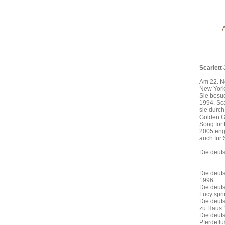
Scarlett
Am 22. N
New York 
Sie besuc
1994. Sca
sie durch
Golden G
Song for
2005 enga
auch für 
Die deuts
Die deut
1996
Die deut
Lucy spr
Die deuts
zu Haus 
Die deuts
Pferdeflü