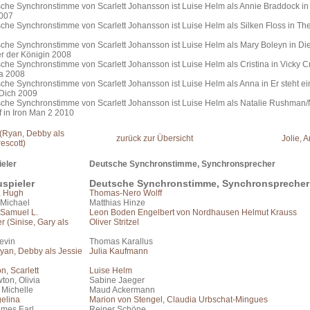
sche Synchronstimme von Scarlett Johansson ist Luise Helm als Annie Braddock i
2007
che Synchronstimme von Scarlett Johansson ist Luise Helm als Silken Floss in The 
sche Synchronstimme von Scarlett Johansson ist Luise Helm als Mary Boleyn in Di
r der Königin 2008
che Synchronstimme von Scarlett Johansson ist Luise Helm als Cristina in Vicky Cr
a 2008
che Synchronstimme von Scarlett Johansson ist Luise Helm als Anna in Er steht ei
 Dich 2009
sche Synchronstimme von Scarlett Johansson ist Luise Helm als Natalie Rushman
 in Iron Man 2 2010
 (Ryan, Debby als
zurück zur Übersicht
Jolie, 
escott)
eler
Deutsche Synchronstimme, Synchronsprecher
spieler
Deutsche Synchronstimme, Synchronsprecher
, Hugh
Thomas-Nero Wolff
 Michael
Matthias Hinze
 Samuel L.
Leon Boden Engelbert von Nordhausen Helmut Krauss
r (Sinise, Gary als
Oliver Stritzel
evin
Thomas Karallus
yan, Debby als Jessie
Julia Kaufmann
, Scarlett
Luise Helm
ton, Olivia
Sabine Jaeger
 Michelle
Maud Ackermann
gelina
Marion von Stengel, Claudia Urbschat-Mingues
ames Earl
Reiner Schöne