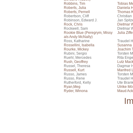
Robbins, Tim
Tobias Me
Roberts, Julia
Daniela 
Roberts, Pernell
Thomas K
Robertson, Cliff
Christian
Robinson, Edward J.
Jan Spitz
Rock, Chris
Dietmar W
Rockwell, Sam
Dietmar 
Rookie Blue (Peregrym, Missy
Julia Ziffe
als Andy McNally)
Ross, Katharine
Traudel 
Rossellini, Isabella
Susanna 
Rourke, Mickey
Joachim 
Rubini, Sergio
Torsten M
Ruehl, Mercedes
Rita Eng
Rush, Geoffrey
Lutz Mac
Russel, Theresa
Dagmar H
Russell, Kurt
Manfred
Russo, James
Torsten M
Russo, Rene
Traudel 
Rutherford, Kelly
Ute Bran
Ryan,Meg
Ulrike Mö
Ryder, Winona
Maud Ac
I