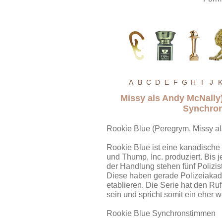
A
B
C
D
E
F
G
H
I
J
Missy als Andy McNally
Synchron
Rookie Blue (Peregrym, Missy a
Rookie Blue ist eine kanadische 
und Thump, Inc. produziert. Bis j
der Handlung stehen fünf Polizist
Diese haben gerade Polizeiakad
etablieren. Die Serie hat den Ru
sein und spricht somit ein eher 
Rookie Blue Synchronstimmen