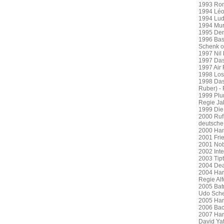
1993 Rom
1994 Léo
1994 Lud
1994 Murd
1995 Der 
1996 Bas
Schenk o
1997 Nil
1997 Das 
1997 Air
1998 Los
1998 Das
Ruber) -
1999 Plu
Regie Ja
1999 Die
2000 Ruf
deutsche
2000 Hann
2001 Frie
2001 Nob
2002 Inte
2003 Tipt
2004 Dea
2004 Harr
Regie Al
2005 Bat
Udo Sche
2005 Harr
2006 Bac
2007 Harr
David Ya