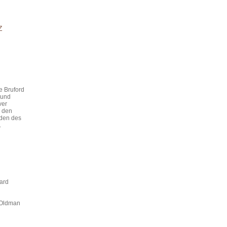
Z
e Bruford
 und
ver
r den
rden des
.
ard
 Oldman