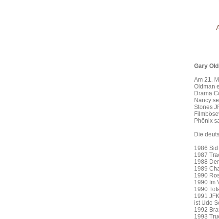
Gary Ol
Am 21. M
Oldman er
Drama Co
Nancy se
Stones JF
Filmböse
Phönix sa
Die deut
1986 Sid
1987 Trac
1988 Der
1989 Cha
1990 Ros
1990 Im V
1990 Tot
1991 JFK
ist Udo 
1992 Bra
1993 Tru