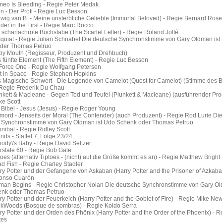
eo Is Bleeding - Regie Peter Medak
n - Der Profi - Regie Luc Besson
wig van B. - Meine unsterbliche Geliebte (Immortal Beloved) - Regie Bernard Rose
er in the First - Regie Marc Rocco
scharlachrote Buchstabe (The Scarlet Letter) - Regie Roland Joffé
quiat - Regie Julian Schnabel Die deutsche Synchronstimme von Gary Oldman ist
der Thomas Petruo
 by Mouth (Regisseur, Produzent und Drehbuch)
fünfte Element (The Fifth Element) - Regie Luc Besson
 Force One - Regie Wolfgang Petersen
t in Space - Regie Stephen Hopkins
 Magische Schwert - Die Legende von Camelot (Quest for Camelot) (Stimme des 
 Regie Frederik Du Chau
nkett & Macleane - Gegen Tod und Teufel (Plunkett & Macleane) (ausführender Pro
ke Scott
 Bibel - Jesus (Jesus) - Regie Roger Young
mord - Jenseits der Moral (The Contender) (auch Produzent) - Regie Rod Lurie Di
 Synchronstimme von Gary Oldman ist Udo Schenk oder Thomas Petruo
ibal - Regie Ridley Scott
nds - Staffel 7, Folge 23/24
ody\'s Baby - Regie David Seltzer
rstate 60 - Regie Bob Gale
oes (alternativ Tiptoes - (nicht) auf die Größe kommt es an) - Regie Matthew Bright
d Fish - Regie Charley Stadler
y Potter und der Gefangene von Askaban (Harry Potter and the Prisoner of Azkaba
fonso Cuarón
man Begins - Regie Christopher Nolan Die deutsche Synchronstimme von Gary Ol
nk oder Thomas Petruo
y Potter und der Feuerkelch (Harry Potter and the Goblet of Fire) - Regie Mike New
kWoods (Bosque de sombras) - Regie Koldo Serra
y Potter und der Orden des Phönix (Harry Potter and the Order of the Phoenix) - R
tes