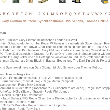
A
B
C
D
E
F
G
H
I
J
K
L
M
N
O
P
Q
R
S
T
U
V
W
X
Y
Gary Oldman deutsche Synchronstimme Udo Schenk, Thomas Petruo
dman
ärz 1958 kam Gary Oldman im britischen London zur Welt.
hielt Schauspielunterricht bei Roger Williams und studierte als Stipendiat am Ros
llege. Er begann am Royal Court Theatre Theater zu spielen und gab 1986 in Sid
in Debut auf der Kinoleinwand. Gary Oldman spielte als Lee Harvey Oswald in Oli
K - Tatort Dallas. Auch in Dracula, Air Force One" oder Lost in Space gab er wiede
wicht. In Harry Potter und der Gefangene von Askaban und Harry Potter und der O
h man Oldman als Sirius Black, in Batman Begins und The Dark Knight als Polizist
sche Synchronstimme von Gary Oldman ist Udo Schenk oder Thomas Petruo.
 und Nancy - Regie Alex Cox
k 29 - Ein gefährliches Spiel (Track 29) - Regie Nicolas Roeg
 Frauenmörder (Criminal Law) - Regie Martin Campbell
ttahoochee - Regie Mick Jackson
enkranz & Güldenstern (Rosencrantz & Guildenstern are dead) - Regie Tom Stopp
orhof zur Hölle (State of Grace) - Regie Phil Joanou
al Recall - Regie Paul Verhoeven
 - Tatort Dallas (JFK)- Regie Oliver Stone Die deutsche Synchronstimme von Gary
Schenk oder Thomas Petruo
m Stoker\'s Dracula - Regie Francis Ford Coppola
e Romance - Regie Tony Scott