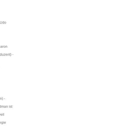
 Udo
Baron
duzent) -
e
n) -
dman ist
ell
egie