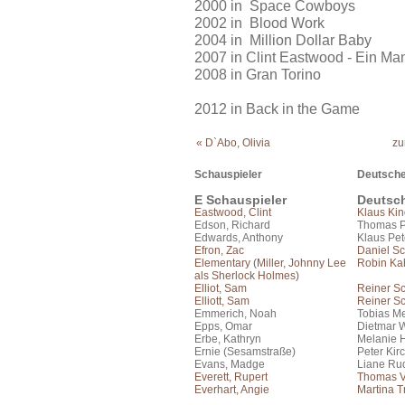
2000 in Space Cowboys
2002 in Blood Work
2004 in Million Dollar Baby
2007 in Clint Eastwood - Ein M
2008 in Gran Torino
2012 in Back in the Game
« D`Abo, Olivia
zu
Schauspieler
Deutsche
E Schauspieler
Deutsc
Eastwood, Clint
Klaus Kin
Edson, Richard
Thomas P
Edwards, Anthony
Klaus Pet
Efron, Zac
Daniel S
Elementary (Miller, Johnny Lee
Robin Ka
als Sherlock Holmes)
Elliot, Sam
Reiner S
Elliott, Sam
Reiner S
Emmerich, Noah
Tobias Me
Epps, Omar
Dietmar 
Erbe, Kathryn
Melanie 
Ernie (Sesamstraße)
Peter Kir
Evans, Madge
Liane Ru
Everett, Rupert
Thomas V
Everhart, Angie
Martina T