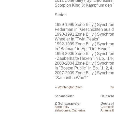
2012 Zone Billy ( Synchronstimm
Scorpion King 3: Kampf um den 
Serien
1989-1996 Zone Billy ( Synchron
Federman in "Geschichten aus der
1990-1991 Zone Billy ( Synchrons
Wheeler in "Twin Peaks"
1992-1999 Zone Billy ( Synchron
in "Batman" in Ep. "Der Hexer"
1998-2006 Zone Billy ( Synchron
- Zauberhafte Hexen" in Ep. "14-
2000-2004 Zone Billy ( Synchron
in "Boston Public" in Ep. "1, 2, 4,
2007-2009 Zone Billy ( Synchron
"Samantha Who?"
« Worthington, Sam
zu
Schauspieler
Deutsche
Z Schauspieler
Deutsc
Zane, Billy
Charles 
Zeta-Jones, Catherine
Arianne B