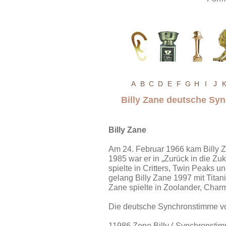
A
B
C
D
E
F
G
H
I
J
Billy Zane deutsche Sy
Billy Zane
Am 24. Februar 1966 kam Billy Z
1985 war er in „Zurück in die Zu
spielte in Critters, Twin Peaks
gelang Billy Zane 1997 mit Titan
Zane spielte in Zoolander, Char
Die deutsche Synchronstimme von
11986 Zone Billy ( Synchronstimm