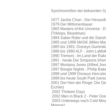
Synchronrollen der bekannten S
1977 Jackie Chan - Der Herausf
1979 Der Millionenbauer
1983 Masters of the Universe - 
(Triklops, Beastman)
1984 Saber Rider und die Stars
1985 und 1986 MASK (Miles Ma
1985 bis 1991: Disneys Gummib
1986 bis 1990 ALF - John LaMot
1990 Tremors - Im Land der Rake
1991 - heute Die Simpsons (Ho
1997 Montana Jones (Alfred Jon
1997 Boogie Nights - Philip Bake
1998 und 1999 Disneys Hercule
1999 bis heute South Park (ver
2001 Der Herr der Ringe: Die Gef
Eichler)
2002 Thirteen Days
2002 Men in Black 2 - Peter Gra
2003 Unterwegs nach Cold Mount
Monroe)