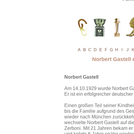
A
B
C
D
E
F
G
H
I
J
Norbert Gastell
Norbert Gastell
Am 14.10.1929 wurde Norbert Gas
Er ist ein erfolgreicher deutsch
Einen großen Teil seiner Kindheit
bis die Familie aufgrund des Ge
wieder nach München zurückkehr
wechselte Norbert Gastell auf d
Zerboni. Mit 21 Jahren bekam e
und kehrte 6 Jahre später wieder